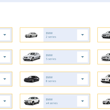
BMW
2 series
BMW
5 series
BMW
8 series
BMW
x4 series