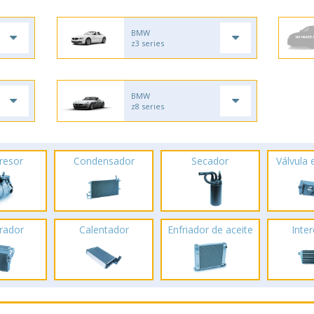
BMW
z3 series
BMW
z8 series
resor
Condensador
Secador
Válvula
rador
Calentador
Enfriador de aceite
Inte