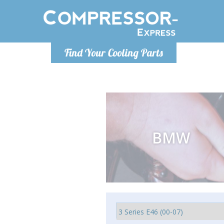
De lunes a viernes de 9:00 a
De lunes a
Find Your Cooling Parts
16:00
Info@compressor-express.es
Info@com
BMW