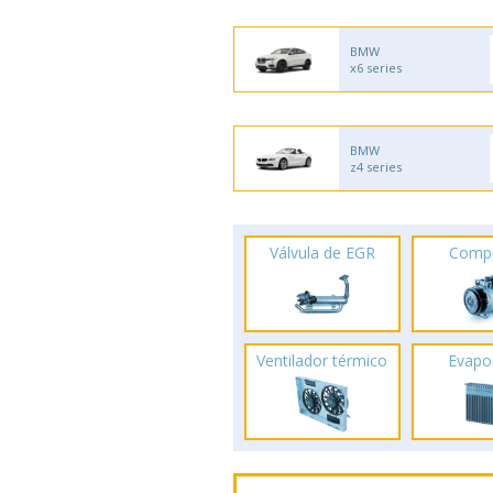
BMW
x6 series
BMW
z4 series
Válvula de EGR
Comp
Ventilador térmico
Evapo