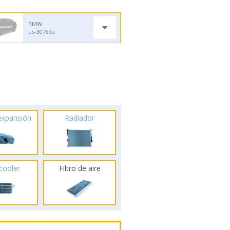
BMW
us-30789a
 expansión
Radiador
rcooler
Filtro de aire