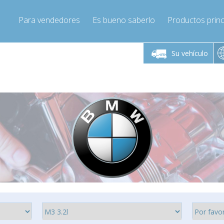
Para vendedores
Es bueno saberlo
Productos princ
 viernes de 9:00 a
De lunes a viernes de 9:00 a
De lunes a 
16:00
16:00
Su vehículo
pressor-express.es
Info@compressor-express.es
Info@comp