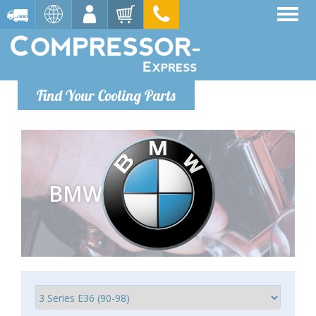
Find Your Cooling Parts
BMW