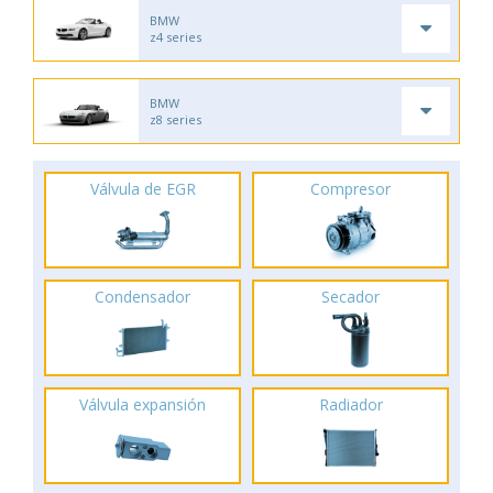
BMW
z4 series
BMW
z8 series
Válvula de EGR
Compresor
Condensador
Secador
Válvula expansión
Radiador