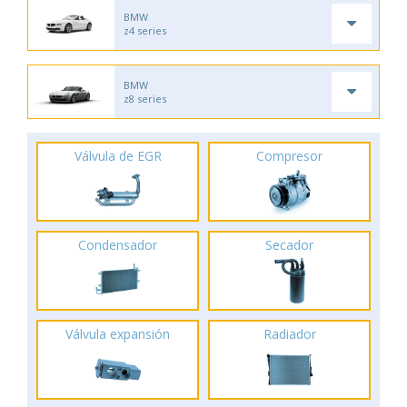
BMW
z4 series
BMW
z8 series
Válvula de EGR
Compresor
Condensador
Secador
Válvula expansión
Radiador