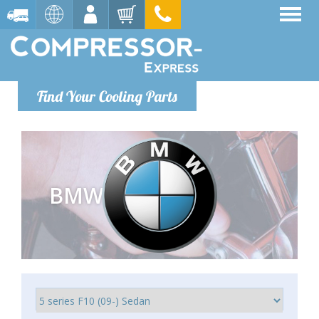
Find Your Cooling Parts
BMW