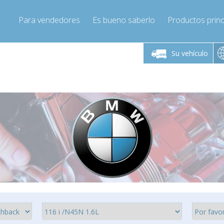
Para vendedores
Es bueno saberlo
Productos princ
 viernes de 9:00 a
De lunes a viernes de 9:00 a
De lunes a 
16:00
16:00
Su vehículo
pressor-express.es
Info@compressor-express.es
Info@comp