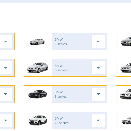
BMW
2 series
BMW
5 series
BMW
8 series
BMW
x4 series