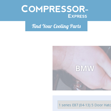
De lunes a viernes de 9:00 a
De lunes a
Find Your Cooling Parts
16:00
Info@compressor-express.es
Info@com
BMW