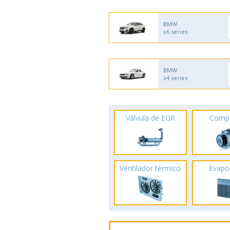
BMW
x6 series
BMW
z4 series
Válvula de EGR
Comp
Ventilador térmico
Evapo