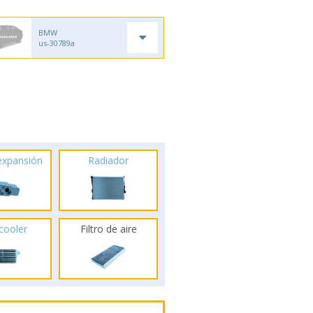
BMW
us-30789a
 expansión
Radiador
rcooler
Filtro de aire