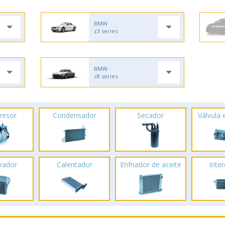
BMW
z3 series
BMW
z8 series
resor
Condensador
Secador
Válvula
rador
Calentador
Enfriador de aceite
Inte