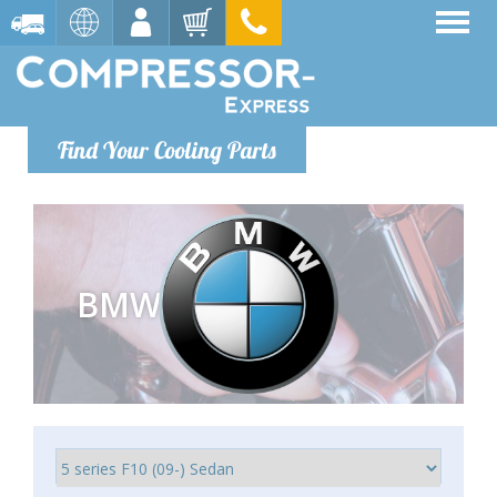
Find Your Cooling Parts
BMW