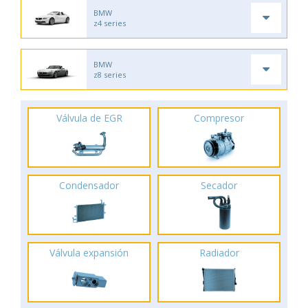
BMW
z4 series
BMW
z8 series
Válvula de EGR
Compresor
Condensador
Secador
Válvula expansión
Radiador