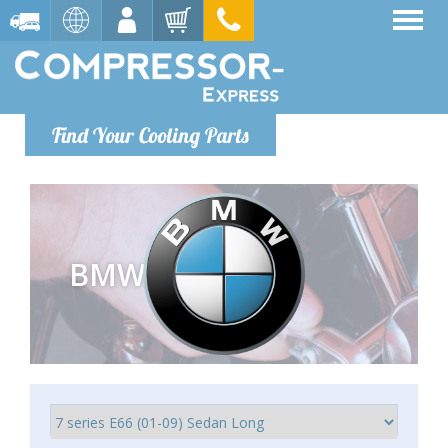
Find Your Cooling Parts
BMW