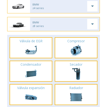
BMW
z4 series
BMW
z8 series
Válvula de EGR
Compresor
Condensador
Secador
Válvula expansión
Radiador