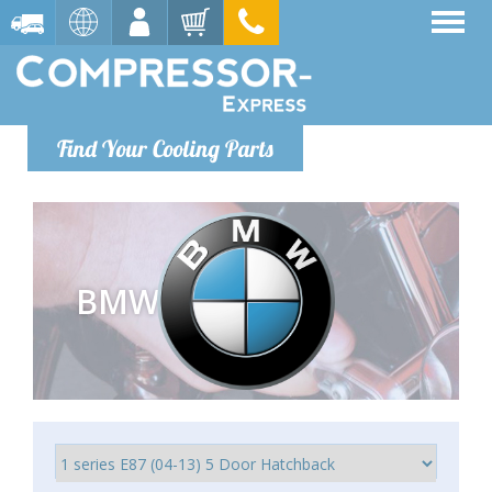
Find Your Cooling Parts
BMW