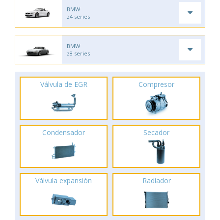
BMW
z4 series
BMW
z8 series
Válvula de EGR
Compresor
Condensador
Secador
Válvula expansión
Radiador