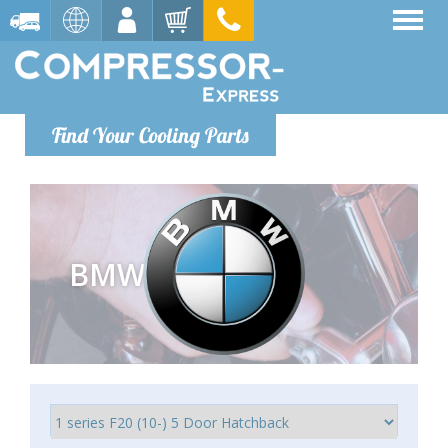
Find Your Cooling Parts
BMW