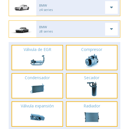
BMW
z4 series
BMW
z8 series
Válvula de EGR
Compresor
Condensador
Secador
Válvula expansión
Radiador