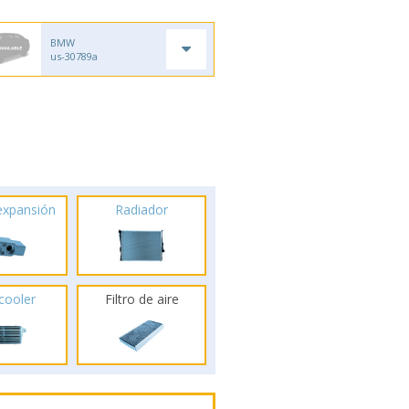
BMW
us-30789a
 expansión
Radiador
rcooler
Filtro de aire