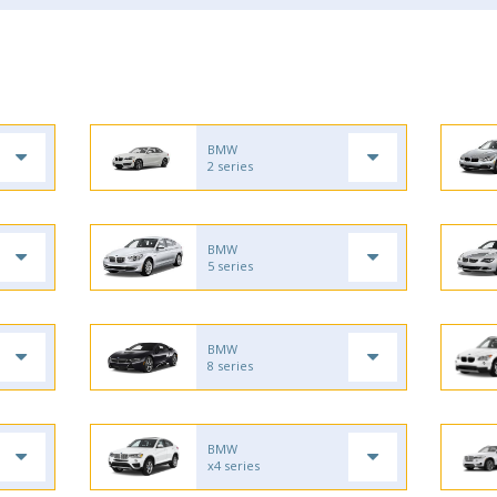
BMW
2 series
BMW
5 series
BMW
8 series
BMW
x4 series