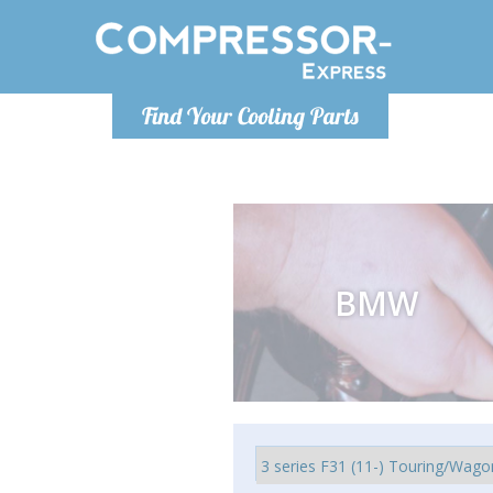
De lunes a
Find Your Cooling Parts
Info@com
BMW