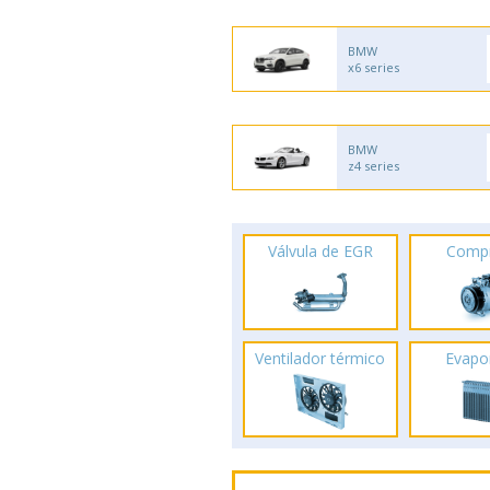
BMW
x6 series
BMW
z4 series
Válvula de EGR
Comp
Ventilador térmico
Evapo