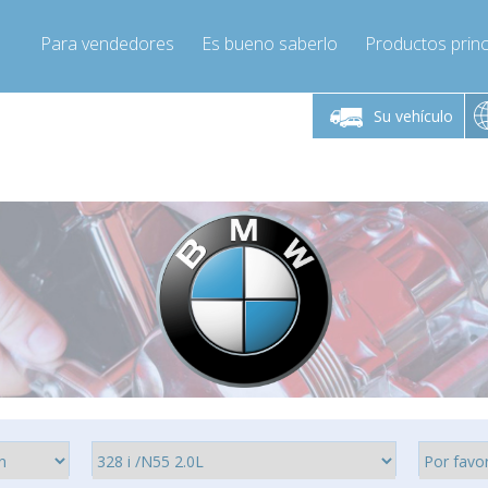
Para vendedores
Es bueno saberlo
Productos princ
 viernes de 9:00 a
De lunes a viernes de 9:00 a
De lunes a 
16:00
16:00
Su vehículo
pressor-express.es
Info@compressor-express.es
Info@comp