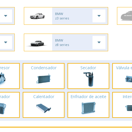
BMW
z3 series
BMW
z8 series
resor
Condensador
Secador
Válvula
rador
Calentador
Enfriador de aceite
Inte