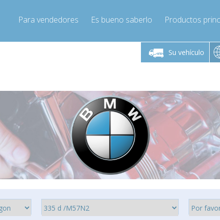
Para vendedores
Es bueno saberlo
Productos princ
 viernes de 9:00 a
De lunes a viernes de 9:00 a
De lunes a 
16:00
16:00
Su vehículo
pressor-express.es
Info@compressor-express.es
Info@comp