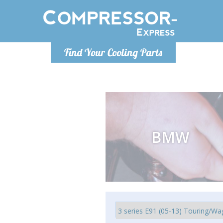
De lunes a
Find Your Cooling Parts
Info@com
BMW