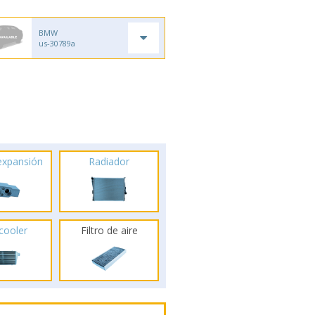
BMW
us-30789a
 expansión
Radiador
rcooler
Filtro de aire