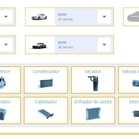
BMW
z3 series
BMW
z8 series
resor
Condensador
Secador
Válvula
rador
Calentador
Enfriador de aceite
Inte