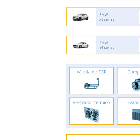
BMW
x6 series
BMW
z4 series
Válvula de EGR
Comp
Ventilador térmico
Evapo