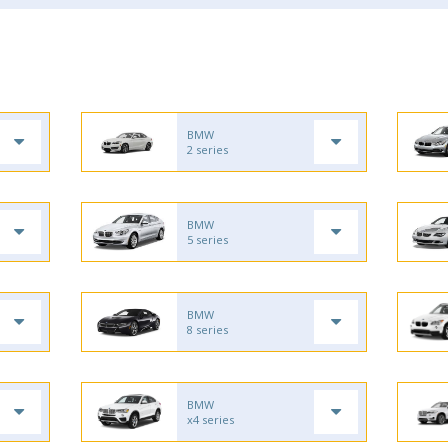
BMW
2 series
BMW
5 series
BMW
8 series
BMW
x4 series