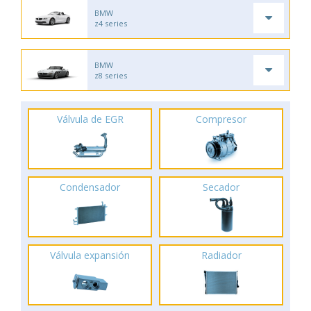
BMW
z4 series
BMW
z8 series
Válvula de EGR
Compresor
Condensador
Secador
Válvula expansión
Radiador