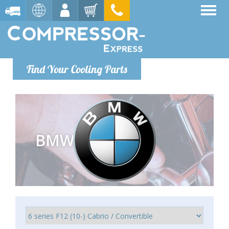
Find Your Cooling Parts
BMW