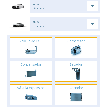
BMW
z4 series
BMW
z8 series
Válvula de EGR
Compresor
Condensador
Secador
Válvula expansión
Radiador