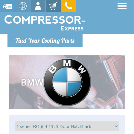
Find Your Cooling Parts
BMW