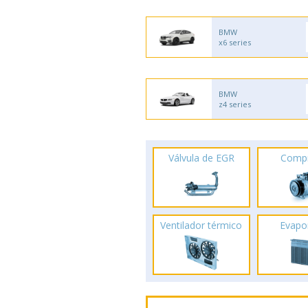
BMW
x6 series
BMW
z4 series
Válvula de EGR
Comp
Ventilador térmico
Evapo