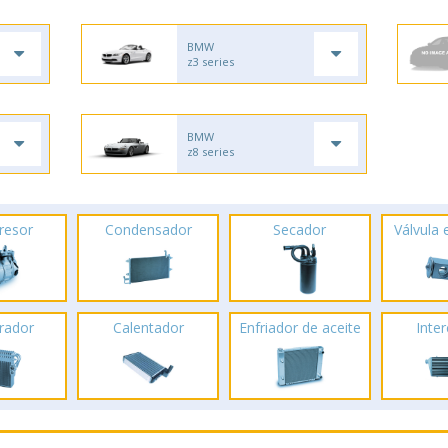
BMW
z3 series
BMW
z8 series
resor
Condensador
Secador
Válvula
rador
Calentador
Enfriador de aceite
Inte