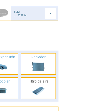
BMW
us-30789a
 expansión
Radiador
rcooler
Filtro de aire