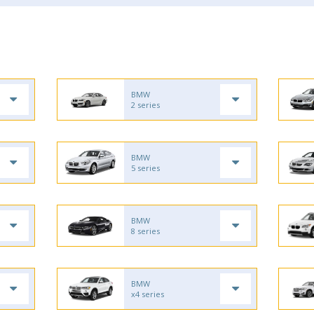
BMW
2 series
BMW
5 series
BMW
8 series
BMW
x4 series