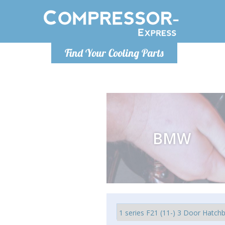
De lunes a
Find Your Cooling Parts
Info@com
BMW