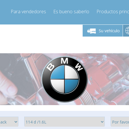
Para vendedores
Es bueno saberlo
Productos princ
 viernes de 9:00 a
De lunes a viernes de 9:00 a
De lunes a 
16:00
16:00
Su vehículo
pressor-express.es
Info@compressor-express.es
Info@comp