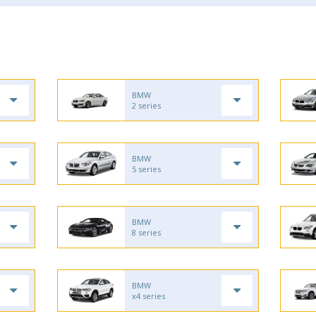
BMW
2 series
BMW
5 series
BMW
8 series
BMW
x4 series