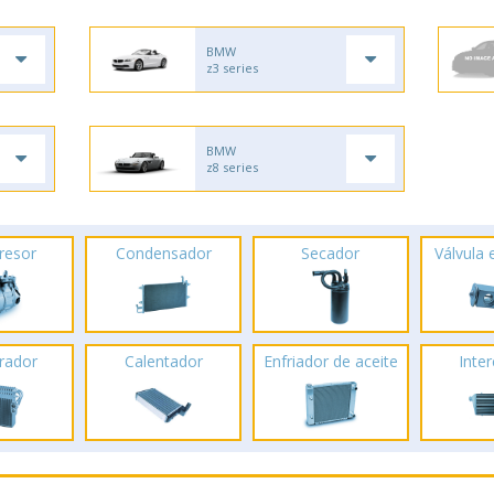
BMW
z3 series
BMW
z8 series
resor
Condensador
Secador
Válvula
rador
Calentador
Enfriador de aceite
Inte