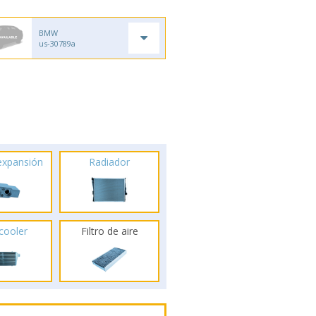
BMW
us-30789a
 expansión
Radiador
rcooler
Filtro de aire