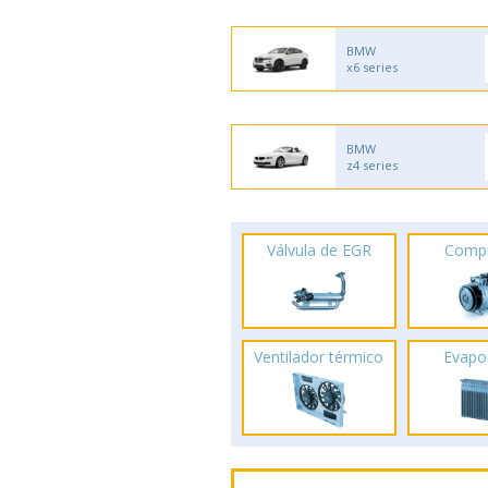
BMW
x6 series
BMW
z4 series
Válvula de EGR
Comp
Ventilador térmico
Evapo