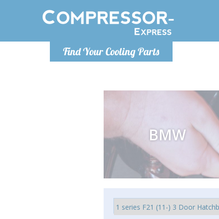
De lunes a
Find Your Cooling Parts
Info@com
BMW