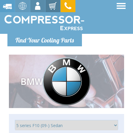
Find Your Cooling Parts
BMW