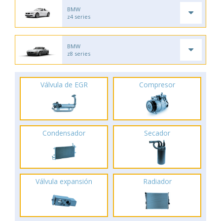
BMW
z4 series
BMW
z8 series
Válvula de EGR
Compresor
Condensador
Secador
Válvula expansión
Radiador