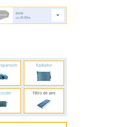
BMW
us-30789a
 expansión
Radiador
rcooler
Filtro de aire