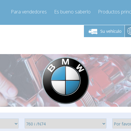
Para vendedores
Es bueno saberlo
Productos princ
 viernes de 9:00 a
De lunes a viernes de 9:00 a
De lunes a 
16:00
16:00
Su vehículo
pressor-express.es
Info@compressor-express.es
Info@comp