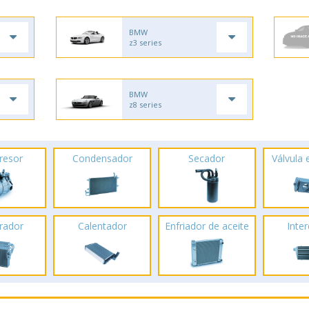
BMW
z3 series
BMW
z8 series
resor
Condensador
Secador
Válvula
rador
Calentador
Enfriador de aceite
Inte