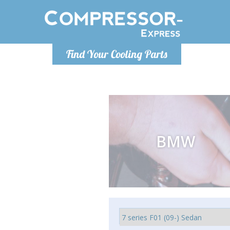
De lunes a
Find Your Cooling Parts
Info@com
BMW