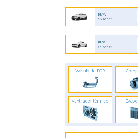
BMW
x6 series
BMW
z4 series
Válvula de EGR
Comp
Ventilador térmico
Evapo