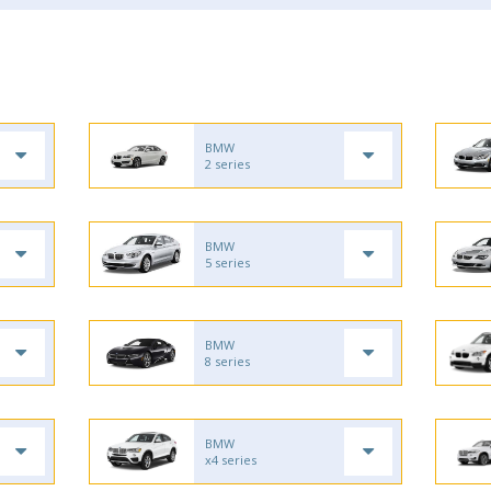
BMW
2 series
BMW
5 series
BMW
8 series
BMW
x4 series