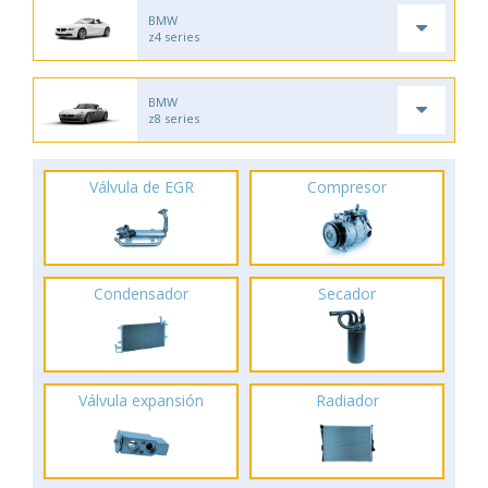
BMW
z4 series
BMW
z8 series
Válvula de EGR
Compresor
Condensador
Secador
Válvula expansión
Radiador