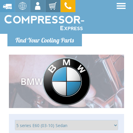
Find Your Cooling Parts
BMW