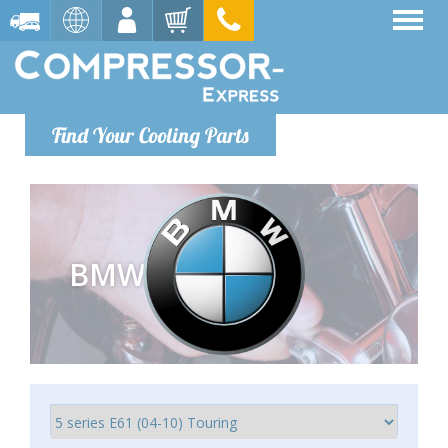
Find Your Cooling Parts
BMW