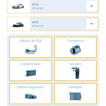
BMW
z4 series
BMW
z8 series
Válvula de EGR
Compresor
Condensador
Secador
Válvula expansión
Radiador