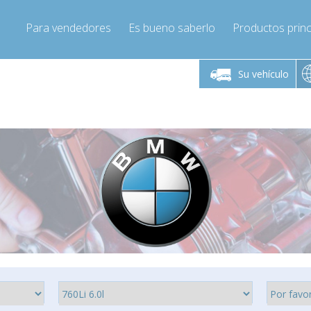
Para vendedores
Es bueno saberlo
Productos princ
 viernes de 9:00 a
De lunes a viernes de 9:00 a
De lunes a 
16:00
16:00
Su vehículo
pressor-express.es
Info@compressor-express.es
Info@comp