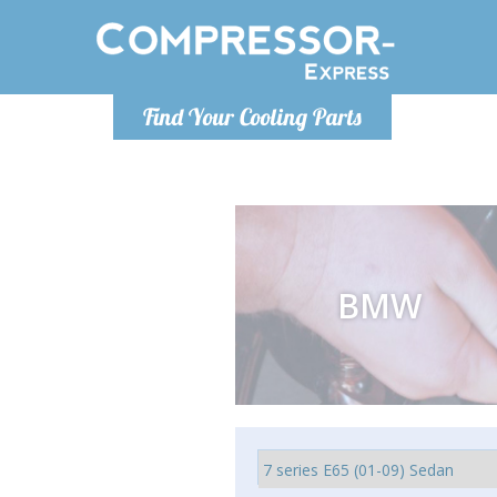
De lunes a
Find Your Cooling Parts
Info@com
BMW