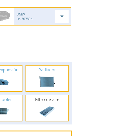
BMW
us-30789a
 expansión
Radiador
rcooler
Filtro de aire