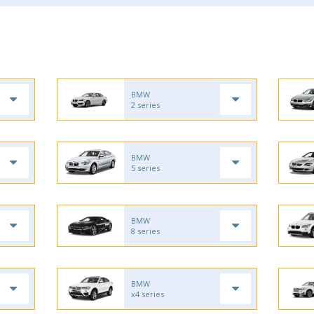
BMW
2 series
BMW
5 series
BMW
8 series
BMW
x4 series