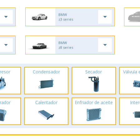
BMW
z3 series
BMW
z8 series
resor
Condensador
Secador
Válvula
rador
Calentador
Enfriador de aceite
Inte