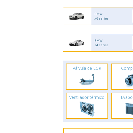
BMW
x6 series
BMW
z4 series
Válvula de EGR
Comp
Ventilador térmico
Evapo