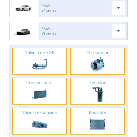
BMW
z4 series
BMW
z8 series
Válvula de EGR
Compresor
Condensador
Secador
Válvula expansión
Radiador