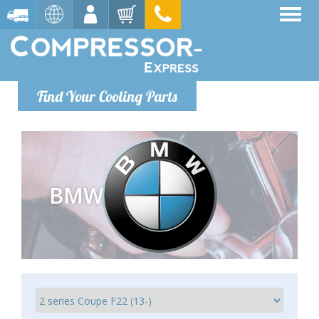
Find Your Cooling Parts
BMW