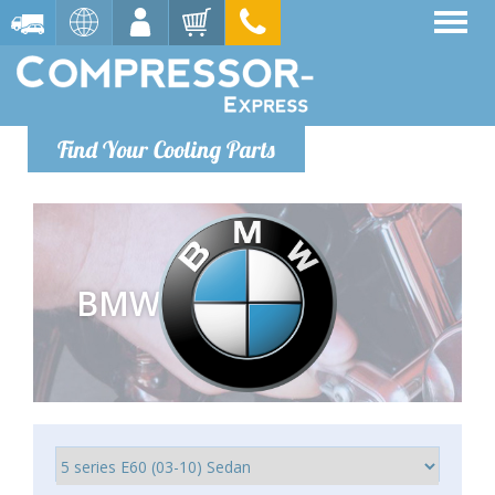
Find Your Cooling Parts
BMW