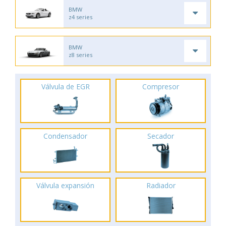
BMW
z4 series
BMW
z8 series
Válvula de EGR
Compresor
Condensador
Secador
Válvula expansión
Radiador