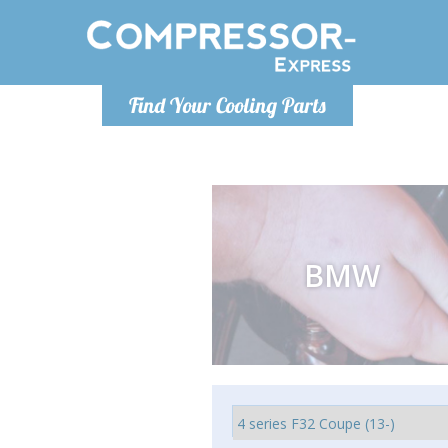
De lunes a
Find Your Cooling Parts
Info@com
BMW