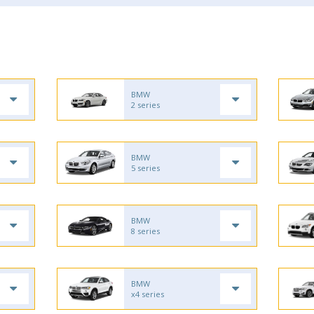
BMW
2 series
BMW
5 series
BMW
8 series
BMW
x4 series