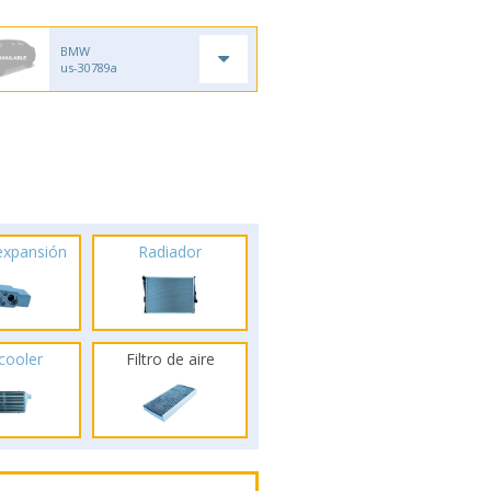
BMW
us-30789a
 expansión
Radiador
rcooler
Filtro de aire