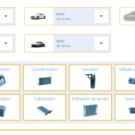
BMW
z3 series
BMW
z8 series
resor
Condensador
Secador
Válvula
rador
Calentador
Enfriador de aceite
Inte