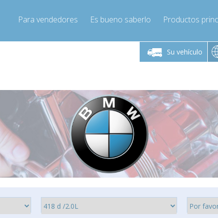
Para vendedores
Es bueno saberlo
Productos princ
 viernes de 9:00 a
De lunes a viernes de 9:00 a
De lunes a 
16:00
16:00
Su vehículo
pressor-express.es
Info@compressor-express.es
Info@comp