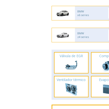
BMW
x6 series
BMW
z4 series
Válvula de EGR
Comp
Ventilador térmico
Evapo