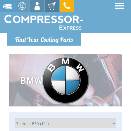
Find Your Cooling Parts
BMW