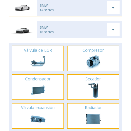
BMW
z4 series
BMW
z8 series
Válvula de EGR
Compresor
Condensador
Secador
Válvula expansión
Radiador