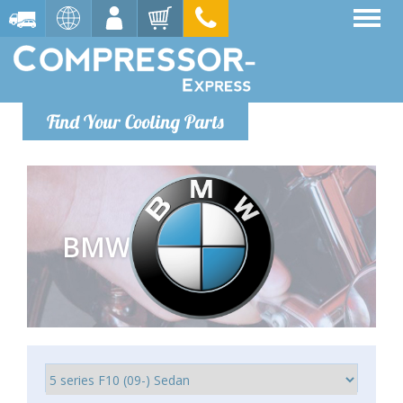
Find Your Cooling Parts
BMW