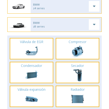
BMW
z4 series
BMW
z8 series
Válvula de EGR
Compresor
Condensador
Secador
Válvula expansión
Radiador