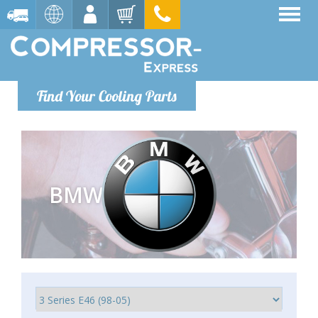
Find Your Cooling Parts
BMW