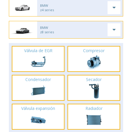
BMW
z4 series
BMW
z8 series
Válvula de EGR
Compresor
Condensador
Secador
Válvula expansión
Radiador