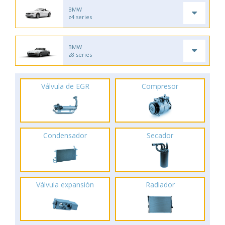
BMW
z4 series
BMW
z8 series
Válvula de EGR
Compresor
Condensador
Secador
Válvula expansión
Radiador