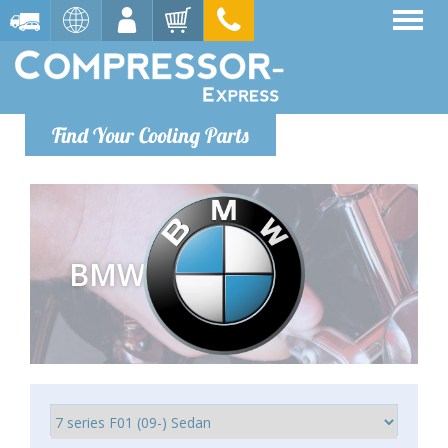
Find Your Cooling Parts
BMW