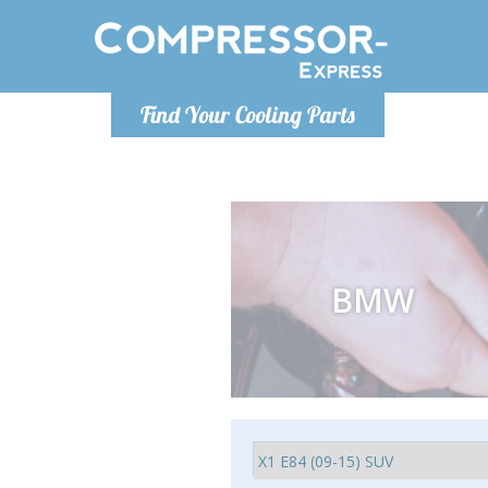
De lunes a
Find Your Cooling Parts
Info@com
BMW