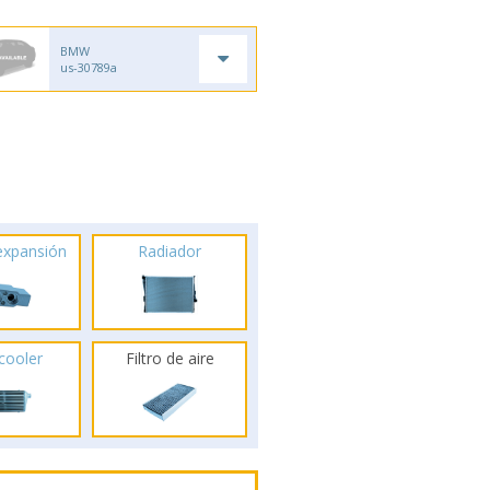
BMW
us-30789a
 expansión
Radiador
rcooler
Filtro de aire