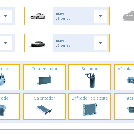
BMW
z3 series
BMW
z8 series
resor
Condensador
Secador
Válvula
rador
Calentador
Enfriador de aceite
Inte