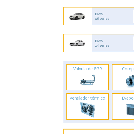
BMW
x6 series
BMW
z4 series
Válvula de EGR
Comp
Ventilador térmico
Evapo