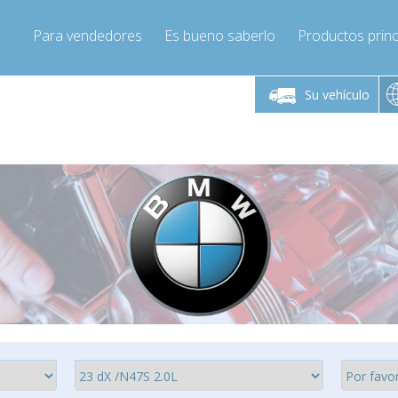
Para vendedores
Es bueno saberlo
Productos princ
 viernes de 9:00 a
De lunes a viernes de 9:00 a
De lunes a 
16:00
16:00
Su vehículo
pressor-express.es
Info@compressor-express.es
Info@comp