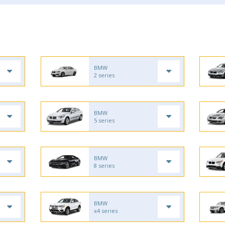
BMW
2 series
BMW
5 series
BMW
8 series
BMW
x4 series