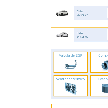
BMW
x6 series
BMW
z4 series
Válvula de EGR
Comp
Ventilador térmico
Evapo