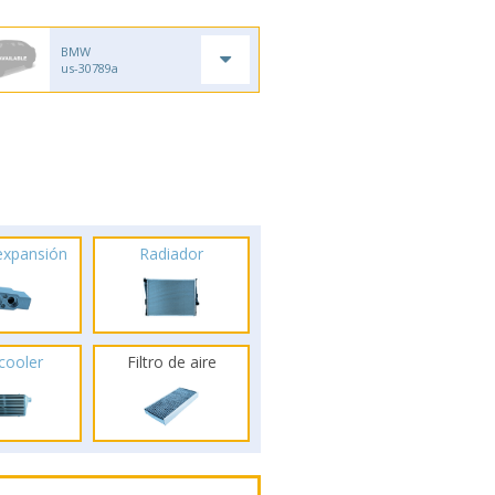
BMW
us-30789a
 expansión
Radiador
rcooler
Filtro de aire