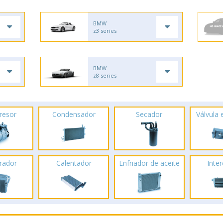
BMW
z3 series
BMW
z8 series
resor
Condensador
Secador
Válvula
rador
Calentador
Enfriador de aceite
Inte