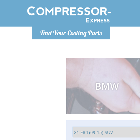
De lunes a
Find Your Cooling Parts
Info@com
BMW