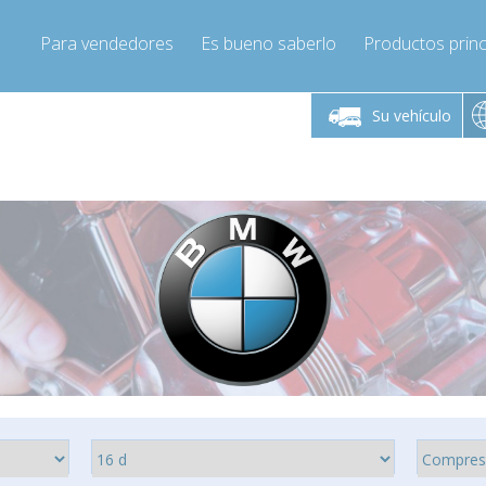
Para vendedores
Es bueno saberlo
Productos princ
 viernes de 9:00 a
De lunes a viernes de 9:00 a
De lunes a 
16:00
16:00
Su vehículo
pressor-express.es
Info@compressor-express.es
Info@comp