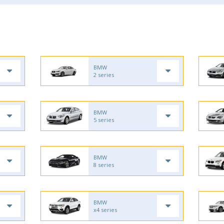
BMW
2 series
BMW
5 series
BMW
8 series
BMW
x4 series