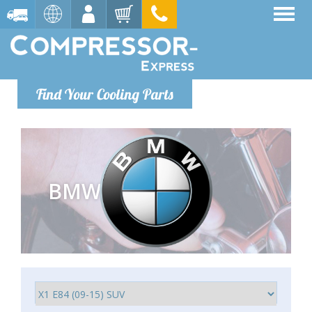
Find Your Cooling Parts
BMW