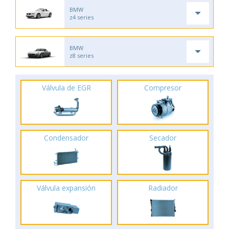
BMW
z4 series
BMW
z8 series
Válvula de EGR
Compresor
Condensador
Secador
Válvula expansión
Radiador