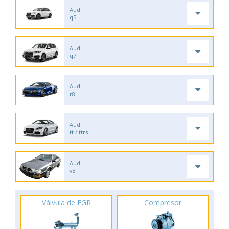
Audi
q5
Audi
q7
Audi
r8
Audi
tt / ttrs
Audi
v8
Válvula de EGR
Compresor