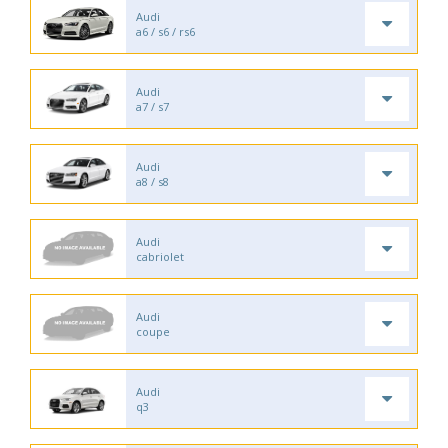
Audi
a6 / s6 / rs6
Audi
a7 / s7
Audi
a8 / s8
Audi
cabriolet
Audi
coupe
Audi
q3