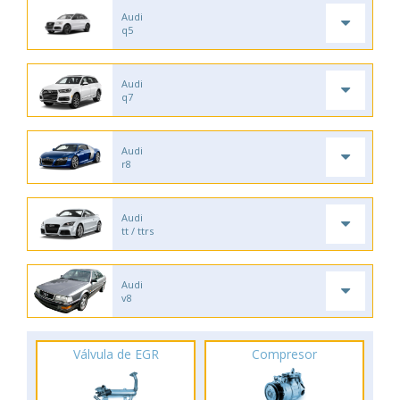
Audi
q5
Audi
q7
Audi
r8
Audi
tt / ttrs
Audi
v8
Válvula de EGR
Compresor