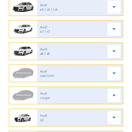
Audi
a6 / s6 / rs6
Audi
a7 / s7
Audi
a8 / s8
Audi
cabriolet
Audi
coupe
Audi
q3