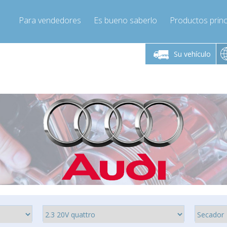
Para vendedores
Es bueno saberlo
Productos princ
 viernes de 9:00 a
De lunes a viernes de 9:00 a
De lunes a 
16:00
16:00
Su vehículo
pressor-express.es
Info@compressor-express.es
Info@comp