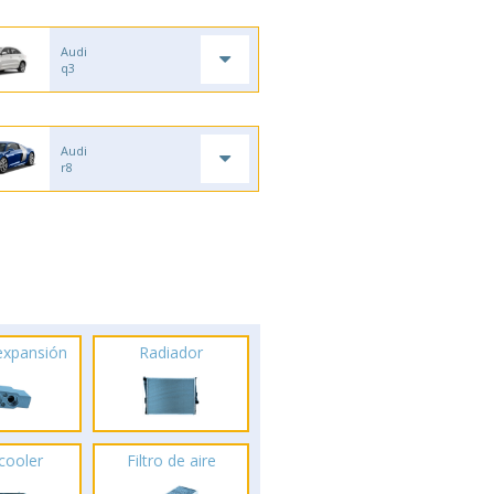
Audi
q3
Audi
r8
 expansión
Radiador
rcooler
Filtro de aire