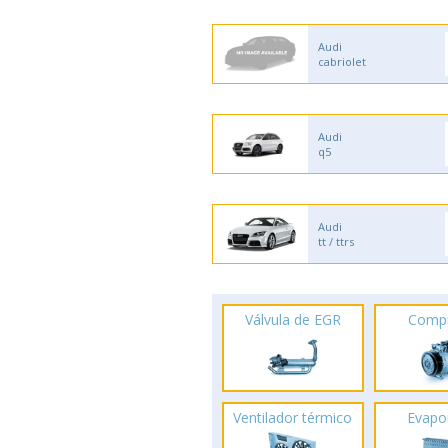
Audi
cabriolet
Audi
q5
Audi
tt / ttrs
Válvula de EGR
Comp
Ventilador térmico
Evapo