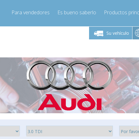
Para vendedores
Es bueno saberlo
Productos princ
 viernes de 9:00 a
De lunes a viernes de 9:00 a
De lunes a 
16:00
16:00
Su vehículo
pressor-express.es
Info@compressor-express.es
Info@comp