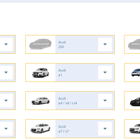
Audi
200
Audi
a1
Audi
a4 / s4 / rs4
Audi
a7 / s7