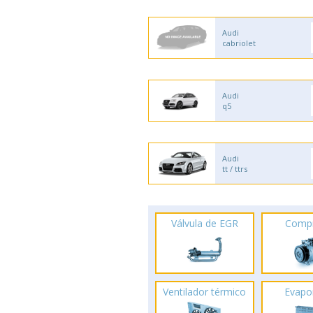
Audi
cabriolet
Audi
q5
Audi
tt / ttrs
Válvula de EGR
Comp
Ventilador térmico
Evapo