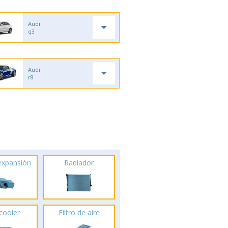
Audi
q3
Audi
r8
 expansión
Radiador
rcooler
Filtro de aire