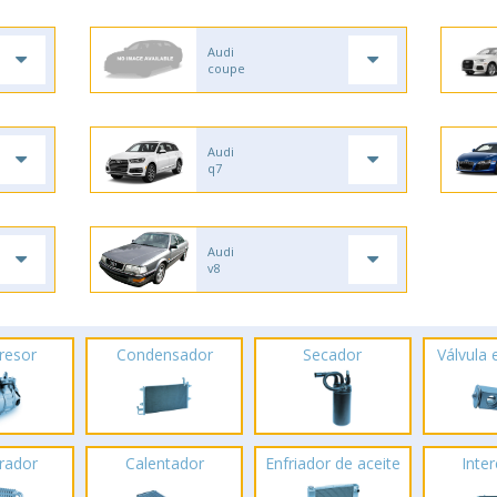
Audi
coupe
Audi
q7
Audi
v8
resor
Condensador
Secador
Válvula
rador
Calentador
Enfriador de aceite
Inte