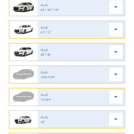
Audi
a6 / s6 / rs6
Audi
a7 / s7
Audi
a8 / s8
Audi
cabriolet
Audi
coupe
Audi
q3