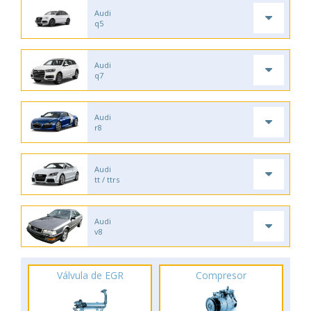
Audi
q5
Audi
q7
Audi
r8
Audi
tt / ttrs
Audi
v8
Válvula de EGR
Compresor