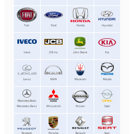
Fiat
Ford
Honda
Hyundai
Iveco
JCB Inc.
John Deere
Kia
Lexus
MAN
Maserati
Mazda
Mercedes-Benz
Mitsubishi
Nissan
Opel
Peugeot
Porsche
Renault
Seat