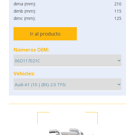
dima (mm):
210
dimb (mm):
115
dimc (mm):
125
Ir al producto
Números OEM:
Vehicles: