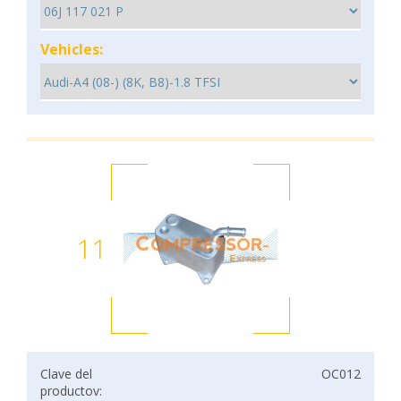
Vehicles:
11
Clave del
OC012
productov: