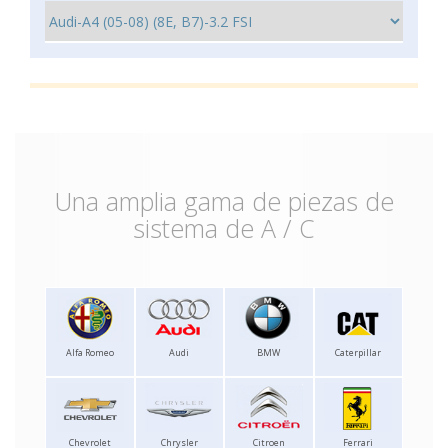
Una amplia gama de piezas de
sistema de A / C
Alfa Romeo
Audi
BMW
Caterpillar
Chevrolet
Chrysler
Citroen
Ferrari