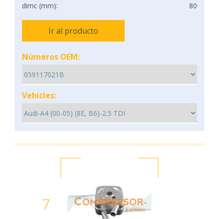
dimc (mm):
80
Ir al producto
Números OEM:
Vehicles:
7