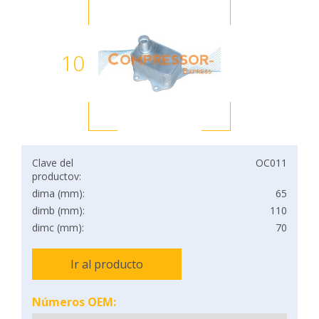
10
Clave del
OC011
productov:
dima (mm):
65
dimb (mm):
110
dimc (mm):
70
Ir al producto
Números OEM: