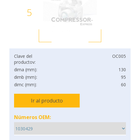
5
Clave del
OC005
productov:
dima (mm):
130
dimb (mm):
95
dimc (mm):
60
Ir al producto
Números OEM: