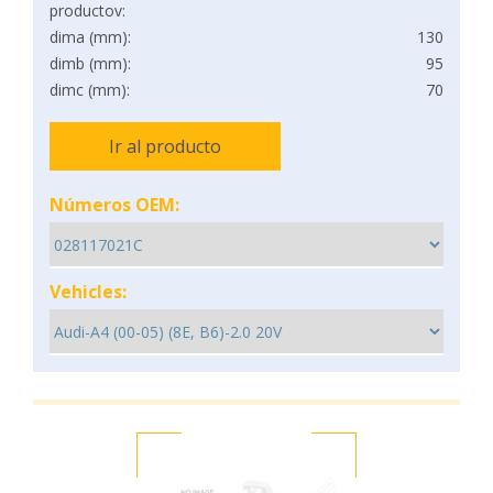
productov:
dima (mm):
130
dimb (mm):
95
dimc (mm):
70
Ir al producto
Números OEM:
Vehicles: