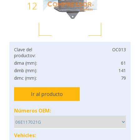
12
Clave del
OC013
productov:
dima (mm):
61
dimb (mm):
141
dimc (mm):
79
Ir al producto
Números OEM:
Vehicles: