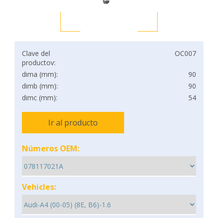
Clave del
OC007
productov:
dima (mm):
90
dimb (mm):
90
dimc (mm):
54
Ir al producto
Números OEM:
Vehicles: