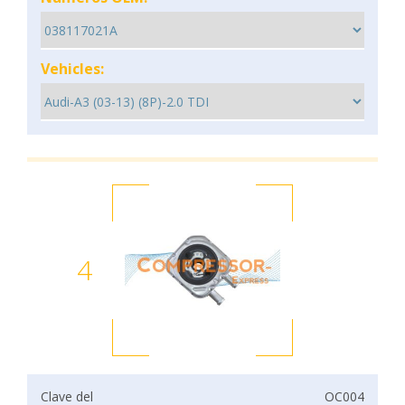
Vehicles:
4
Clave del
OC004