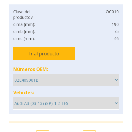
Clave del
OC010
productov:
dima (mm):
190
dimb (mm):
75
dimc (mm):
46
Ir al producto
Números OEM:
Vehicles: