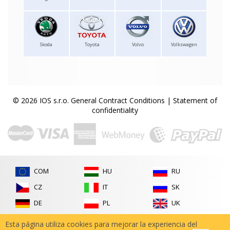
Skoda
Toyota
Volvo
Volkswagen
© 2026 IOS s.r.o.
General Contract Conditions
|
Statement of
confidentiality
COM
HU
RU
CZ
IT
SK
DE
PL
UK
FR
RO
Esta página utiliza cookies para mejorar la experiencia del