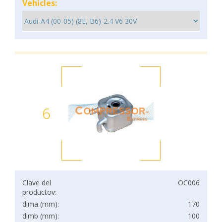
Vehicles:
6
Clave del
OC006
productov:
dima (mm):
170
dimb (mm):
100