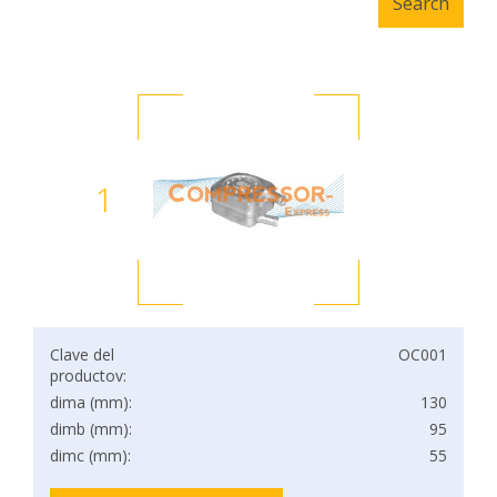
1
Clave del
OC001
productov:
dima (mm):
130
dimb (mm):
95
dimc (mm):
55