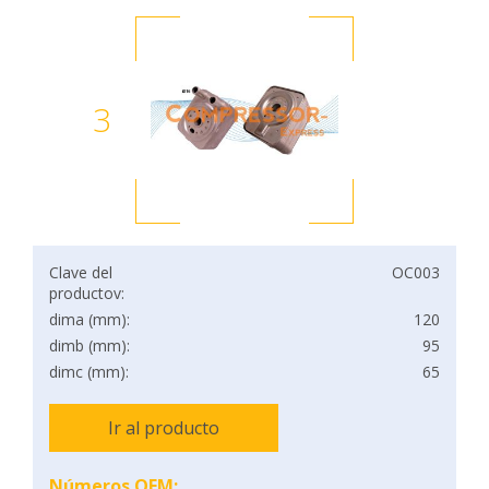
3
Clave del
OC003
productov:
dima (mm):
120
dimb (mm):
95
dimc (mm):
65
Ir al producto
Números OEM: