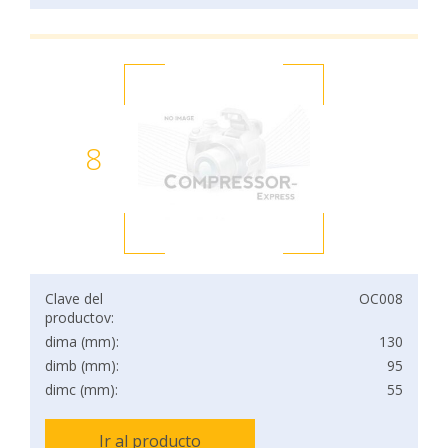
8
Clave del
OC008
productov:
dima (mm):
130
dimb (mm):
95
dimc (mm):
55
Ir al producto