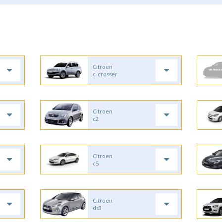
Citroen
c-crosser
Citroen
c2
Citroen
c5
Citroen
ds3