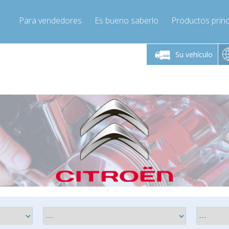
Para vendedores
Es bueno saberlo
Productos princ
 viernes de 9:00 a
De lunes a viernes de 9:00 a
De lunes a 
16:00
16:00
Su vehículo
pressor-express.es
Info@compressor-express.es
Info@comp