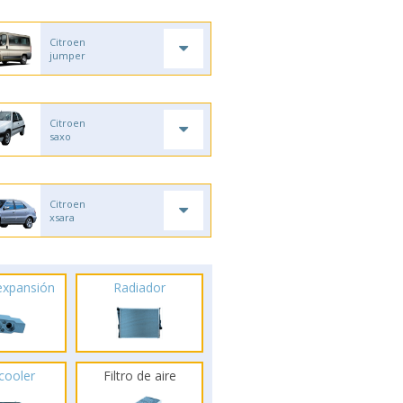
Citroen
jumper
Citroen
saxo
Citroen
xsara
 expansión
Radiador
rcooler
Filtro de aire