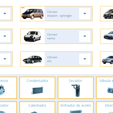
Citroen
evasion - synergie
Citroen
nemo
Citroen
xm
resor
Condensador
Secador
Válvula
rador
Calentador
Enfriador de aceite
Inte