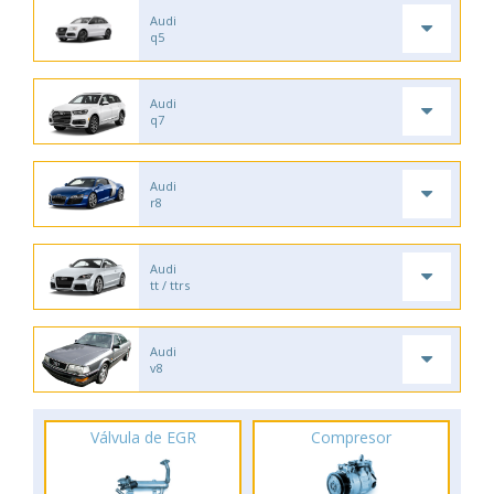
Audi
q5
Audi
q7
Audi
r8
Audi
tt / ttrs
Audi
v8
Válvula de EGR
Compresor