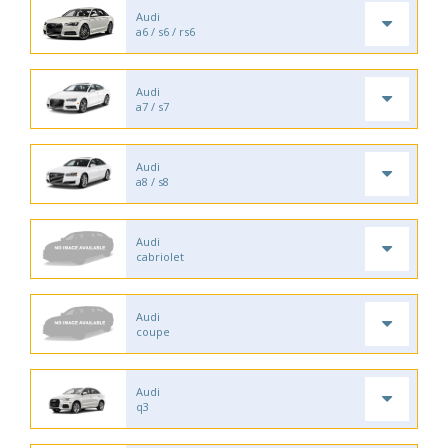
Audi
a6 / s6 / rs6
Audi
a7 / s7
Audi
a8 / s8
Audi
cabriolet
Audi
coupe
Audi
q3