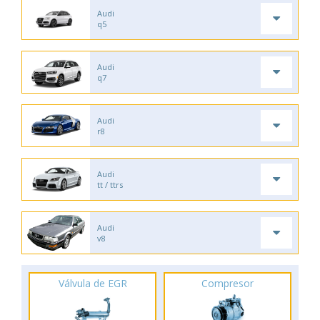
Audi
q5
Audi
q7
Audi
r8
Audi
tt / ttrs
Audi
v8
Válvula de EGR
Compresor