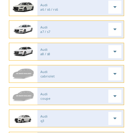
Audi
a6 / s6 / rs6
Audi
a7 / s7
Audi
a8 / s8
Audi
cabriolet
Audi
coupe
Audi
q3