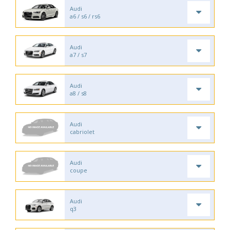
Audi
a6 / s6 / rs6
Audi
a7 / s7
Audi
a8 / s8
Audi
cabriolet
Audi
coupe
Audi
q3