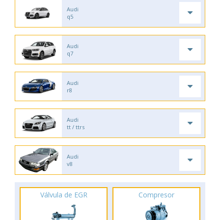
Audi
q5
Audi
q7
Audi
r8
Audi
tt / ttrs
Audi
v8
Válvula de EGR
Compresor