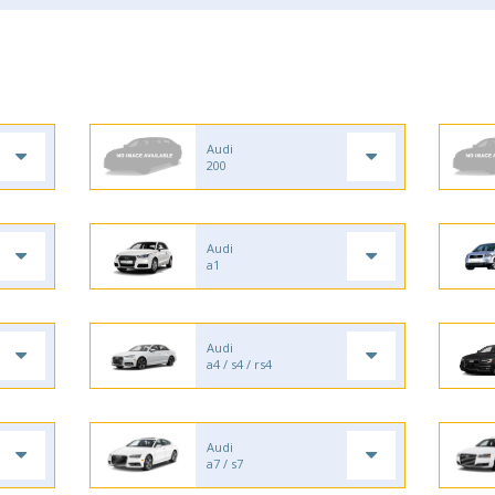
Audi
200
Audi
a1
Audi
a4 / s4 / rs4
Audi
a7 / s7