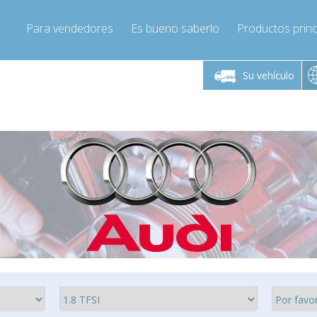
Para vendedores
Es bueno saberlo
Productos princ
 viernes de 9:00 a
De lunes a viernes de 9:00 a
De lunes a 
16:00
16:00
Su vehículo
pressor-express.es
Info@compressor-express.es
Info@comp