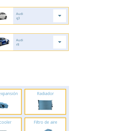
Audi
q3
Audi
r8
 expansión
Radiador
rcooler
Filtro de aire