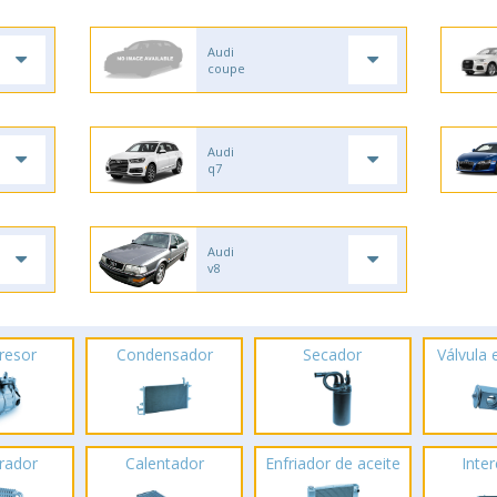
Audi
coupe
Audi
q7
Audi
v8
resor
Condensador
Secador
Válvula
rador
Calentador
Enfriador de aceite
Inte