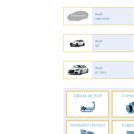
Audi
cabriolet
Audi
q5
Audi
tt / ttrs
Válvula de EGR
Comp
Ventilador térmico
Evapo