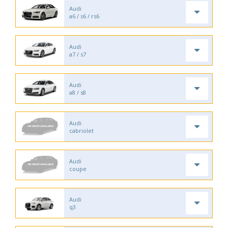
Audi
a6 / s6 / rs6
Audi
a7 / s7
Audi
a8 / s8
Audi
cabriolet
Audi
coupe
Audi
q3