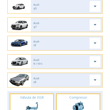
Audi
q5
Audi
q7
Audi
r8
Audi
tt / ttrs
Audi
v8
Válvula de EGR
Compresor