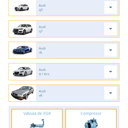
Audi
q5
Audi
q7
Audi
r8
Audi
tt / ttrs
Audi
v8
Válvula de EGR
Compresor