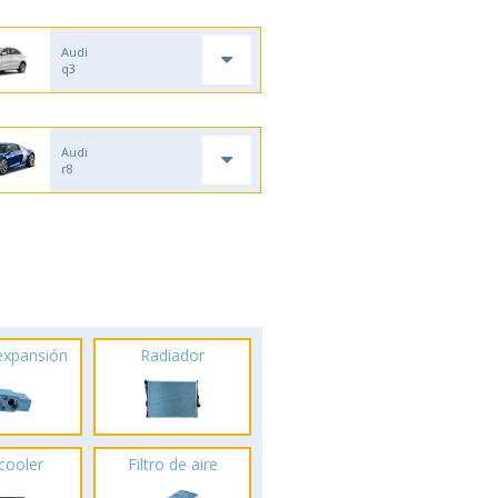
Audi
q3
Audi
r8
 expansión
Radiador
rcooler
Filtro de aire