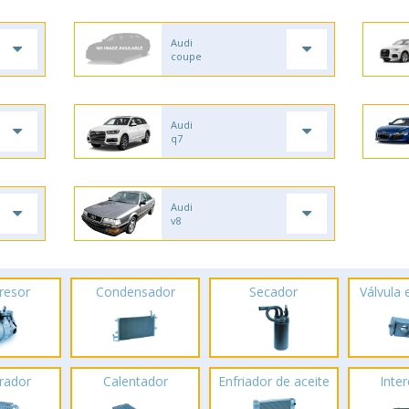
Audi
coupe
Audi
q7
Audi
v8
resor
Condensador
Secador
Válvula
rador
Calentador
Enfriador de aceite
Inte