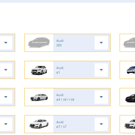
Audi
200
Audi
a1
Audi
a4 / s4 / rs4
Audi
a7 / s7