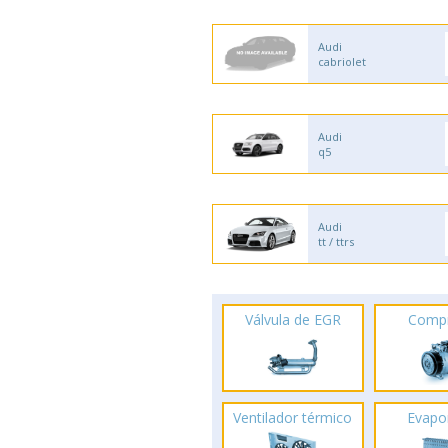
Audi
cabriolet
Audi
q5
Audi
tt / ttrs
Válvula de EGR
Comp
Ventilador térmico
Evapo