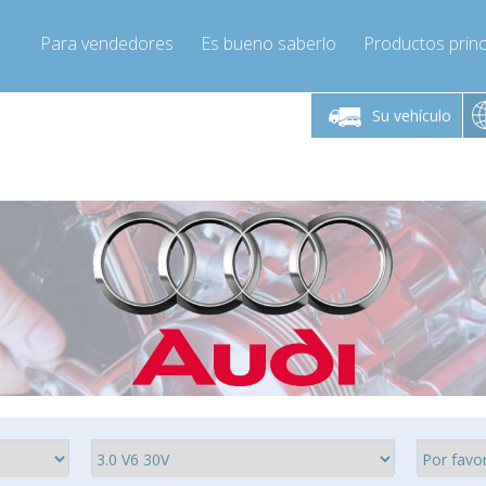
Para vendedores
Es bueno saberlo
Productos princ
 viernes de 9:00 a
De lunes a viernes de 9:00 a
De lunes a 
16:00
16:00
Su vehículo
pressor-express.es
Info@compressor-express.es
Info@comp