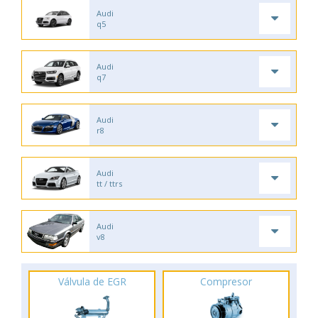
Audi
q5
Audi
q7
Audi
r8
Audi
tt / ttrs
Audi
v8
Válvula de EGR
Compresor