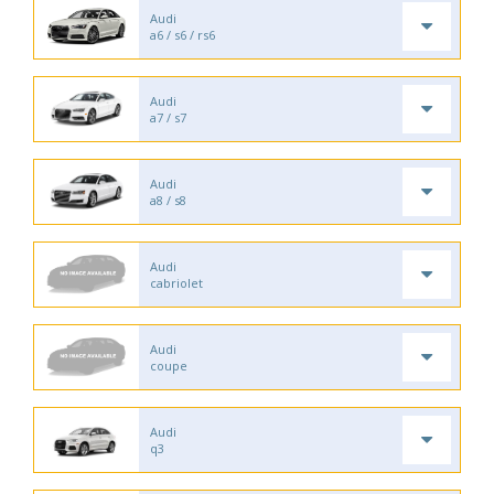
Audi
a6 / s6 / rs6
Audi
a7 / s7
Audi
a8 / s8
Audi
cabriolet
Audi
coupe
Audi
q3