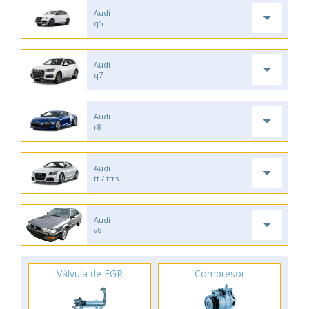
Audi
q5
Audi
q7
Audi
r8
Audi
tt / ttrs
Audi
v8
Válvula de EGR
Compresor