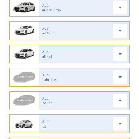
Audi
a6 / s6 / rs6
Audi
a7 / s7
Audi
a8 / s8
Audi
cabriolet
Audi
coupe
Audi
q3