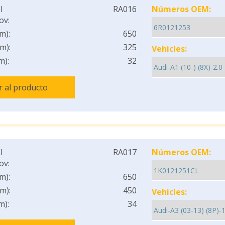
l
RA016
Números OEM:
ov:
m):
650
m):
325
Vehicles:
m):
32
Ir al producto
l
RA017
Números OEM:
ov:
m):
650
m):
450
Vehicles:
m):
34