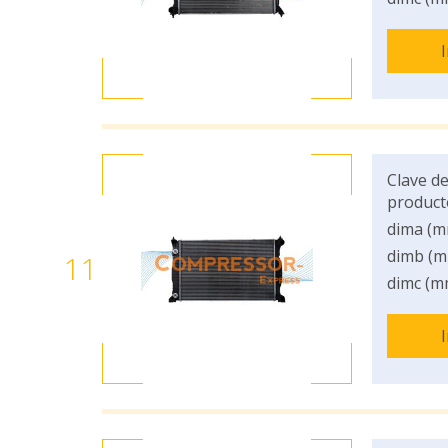
Clave de
product
dima (m
dimb (m
11
dimc (m