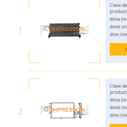
Clave de
product
dima (m
dimb (m
1
dimc (m
Clave de
product
dima (m
dimb (m
2
dimc (m