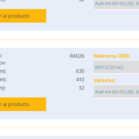
Ir al producto
l
RA026
Números OEM:
ov:
m):
630
m):
410
Vehicles:
m):
32
Ir al producto