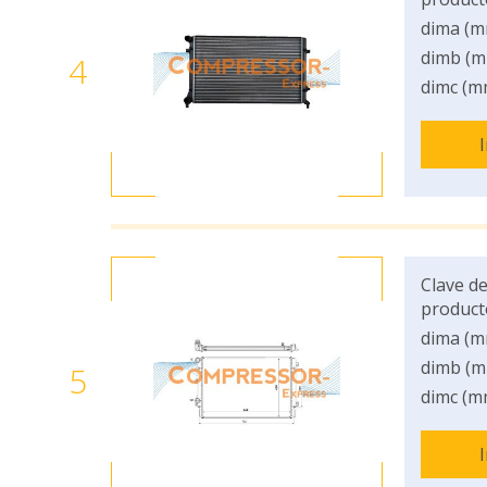
dima (m
dimb (m
4
dimc (m
Clave de
product
dima (m
dimb (m
5
dimc (m