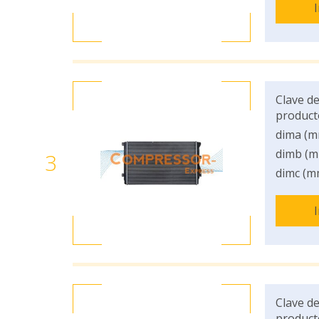
Clave de
product
dima (m
dimb (m
3
dimc (m
Clave de
product