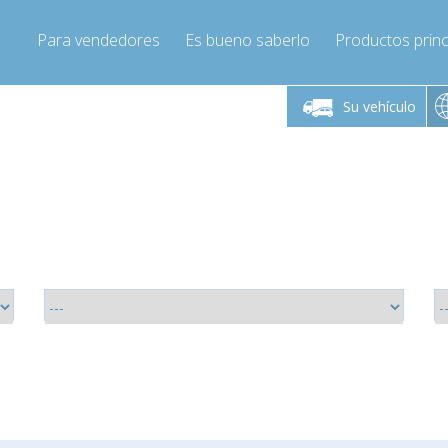
Para vendedores
Es bueno saberlo
Productos princ
 viernes de 9:00 a
De lunes a viernes de 9:00 a
De lunes a 
16:00
16:00
Su vehículo
pressor-express.es
Info@compressor-express.es
Info@comp