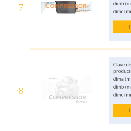
dimb (m
7
dimc (m
Clave de
product
dima (m
dimb (m
8
dimc (m