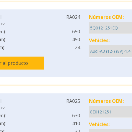
l
RA024
Números OEM:
ov:
m):
650
m):
450
Vehicles:
m):
24
Ir al producto
l
RA025
Números OEM:
ov:
m):
630
m):
410
Vehicles:
m):
32