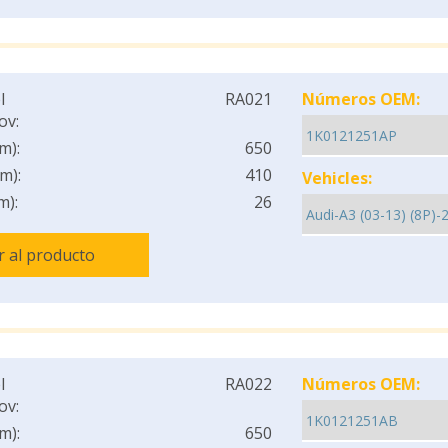
l
RA021
Números OEM:
ov:
m):
650
m):
410
Vehicles:
m):
26
Ir al producto
l
RA022
Números OEM:
ov:
m):
650