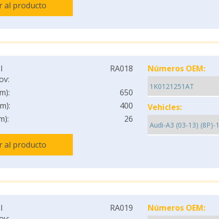
Ir al producto
l
RA018
Números OEM:
ov:
m):
650
m):
400
Vehicles:
m):
26
Ir al producto
l
RA019
Números OEM:
ov: