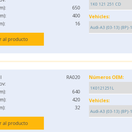
m):
650
m):
400
Vehicles:
m):
16
Ir al producto
l
RA020
Números OEM:
ov:
m):
640
m):
420
Vehicles:
m):
32
Ir al producto