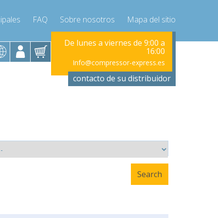
ipales
FAQ
Sobre nosotros
Mapa del sitio
viernes de 9:00 a
De lunes a viernes de 9:00 a
De lunes a vi
16:00
16:00
ressor-express.es
Info@compressor-express.es
Info@compr
contacto de su distribuidor