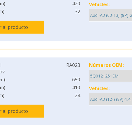
m):
420
Vehicles:
m):
32
Ir al producto
l
RA023
Números OEM:
ov:
m):
650
m):
410
Vehicles:
m):
24
Ir al producto