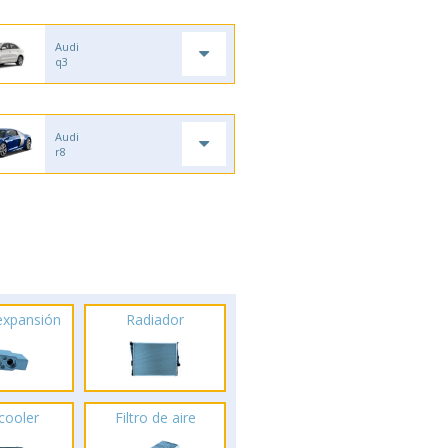
Audi
q3
Audi
r8
 expansión
Radiador
rcooler
Filtro de aire