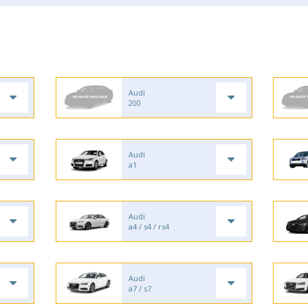
Audi
200
Audi
a1
Audi
a4 / s4 / rs4
Audi
a7 / s7