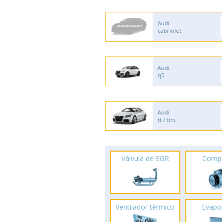
Audi
cabriolet
Audi
q5
Audi
tt / ttrs
Válvula de EGR
Comp
Ventilador térmico
Evapo