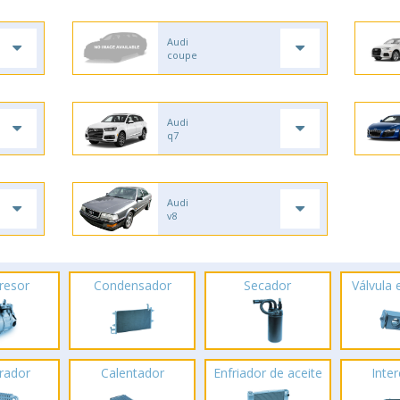
Audi
coupe
Audi
q7
Audi
v8
resor
Condensador
Secador
Válvula
rador
Calentador
Enfriador de aceite
Inte