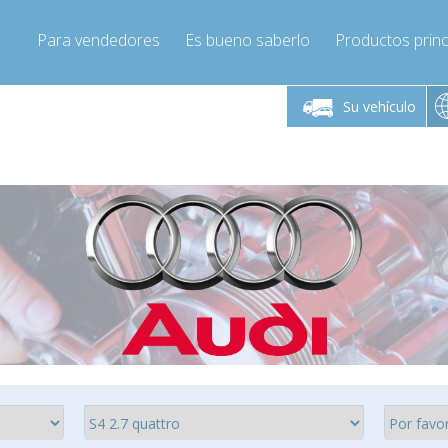
Para vendedores
Es bueno saberlo
Productos princ
 viernes de 9:00 a
De lunes a viernes de 9:00 a
De lunes a 
16:00
16:00
Su vehículo
pressor-express.es
Info@compressor-express.es
Info@comp