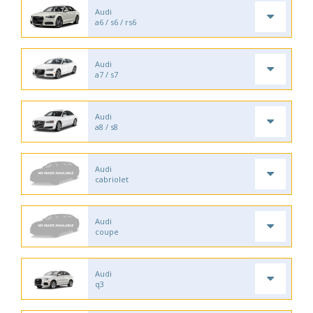
Audi
a6 / s6 / rs6
Audi
a7 / s7
Audi
a8 / s8
Audi
cabriolet
Audi
coupe
Audi
q3