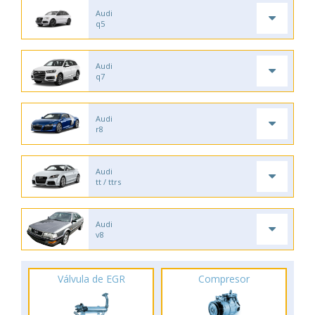
Audi
q5
Audi
q7
Audi
r8
Audi
tt / ttrs
Audi
v8
Válvula de EGR
Compresor