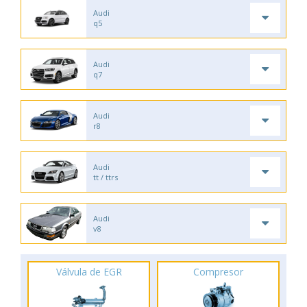
Audi
q5
Audi
q7
Audi
r8
Audi
tt / ttrs
Audi
v8
Válvula de EGR
Compresor