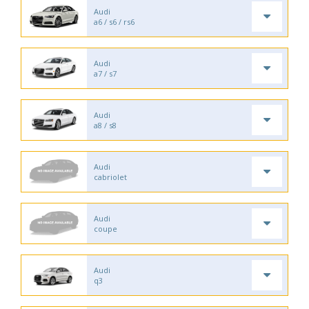
Audi
a6 / s6 / rs6
Audi
a7 / s7
Audi
a8 / s8
Audi
cabriolet
Audi
coupe
Audi
q3