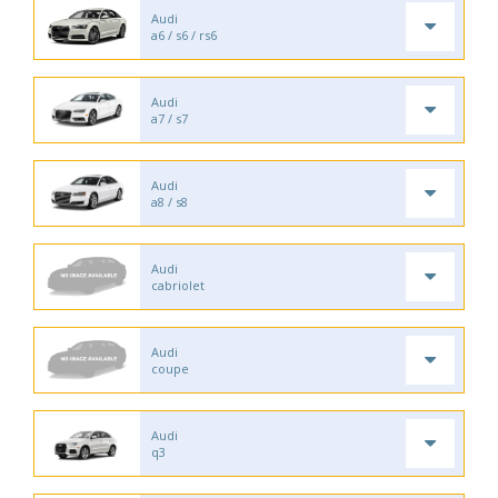
Audi
a6 / s6 / rs6
Audi
a7 / s7
Audi
a8 / s8
Audi
cabriolet
Audi
coupe
Audi
q3