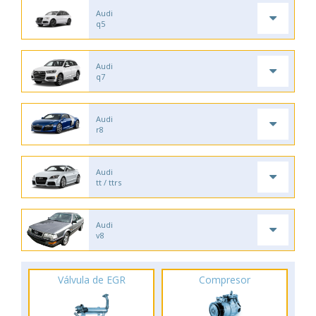
Audi
q5
Audi
q7
Audi
r8
Audi
tt / ttrs
Audi
v8
Válvula de EGR
Compresor